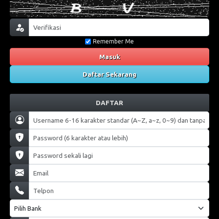
Remember Me
Masuk
Daftar Sekarang
DAFTAR