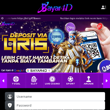
 resmi kami https://bit.ly/47Bowxn
Pastikan login melalui link resmi kami https://bit
TOGEL
SLOT
LIVE CASINO
SPORT
ARCADE
SABU