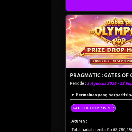
PRAGMATIC : GATES OF
Periode :
3 Agustus 2026 - 28 S
Permainan yang berpartisip
GATES OF OLYMPUS POP
Aturan :
Total hadiah senilai Rp 68,780,25