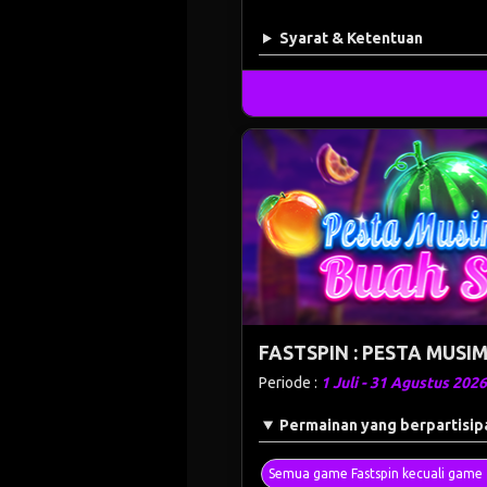
Syarat & Ketentuan
FASTSPIN : PESTA MUSI
Periode :
1 Juli - 31 Agustus 2026
Permainan yang berpartisip
Semua game Fastspin kecuali game