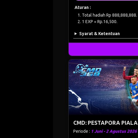
Aturan :
Total hadiah Rp 888,888,888.
1 EXP = Rp.16,500.
Syarat & Ketentuan
CMD: PESTAPORA PIALA
Periode :
1 Juni - 2 Agustus 2026