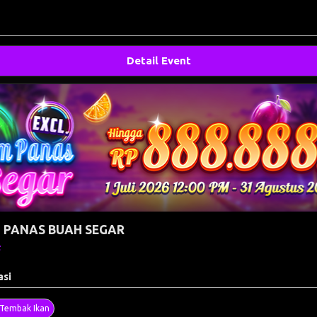
Detail Event
M PANAS BUAH SEGAR
asi
 Tembak Ikan