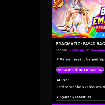
PRAGMATIC : PAY4D BAG
Periode :
25 Maret - 31 Desembe
Permainan yang berpartisip
Semua permainan Pragmatic Play
Aturan :
Total hadiah Slot & Casino senila
Syarat & Ketentuan